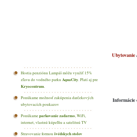
ÚVOD
Ubytovanie
Hostia penziónu Lampáš môžu využíť 15%
AquaCity
zľavu do vodného parku
. Platí aj pre
Kryocentrum
.
Ponúkame možnosť zakúpenia darčekových
Informácie 
ubytovacích poukazov
parkovanie zadarmo
Ponúkame
, WiFi,
internet, vlastnú kúpeľňu a satelitnú TV
švédskych stolov
Stravovanie formou